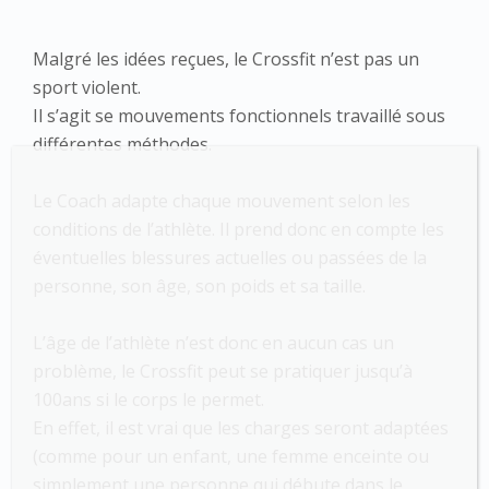
Malgré les idées reçues, le Crossfit n’est pas un
sport violent.
Il s’agit se mouvements fonctionnels travaillé sous
différentes méthodes.
Le Coach adapte chaque mouvement selon les
conditions de l’athlète. Il prend donc en compte les
éventuelles blessures actuelles ou passées de la
personne, son âge, son poids et sa taille.
L’âge de l’athlète n’est donc en aucun cas un
problème, le Crossfit peut se pratiquer jusqu’à
100ans si le corps le permet.
En effet, il est vrai que les charges seront adaptées
(comme pour un enfant, une femme enceinte ou
simplement une personne qui débute dans le